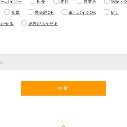
パーバイザー
所長
本社
営業所
病院・
食堂
未経験OK
車・バイクOK
駅近
活かせる
経験が活かせる