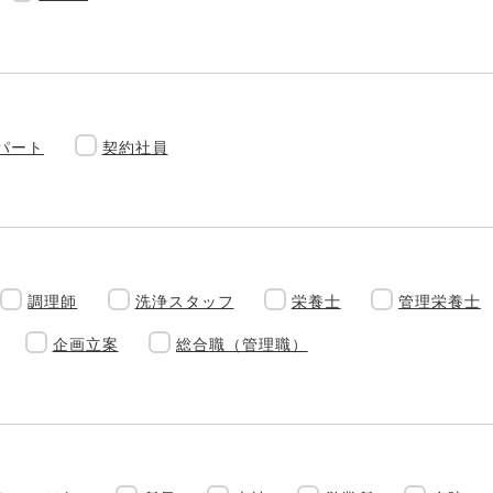
パート
契約社員
調理師
洗浄スタッフ
栄養士
管理栄養士
企画立案
総合職（管理職）