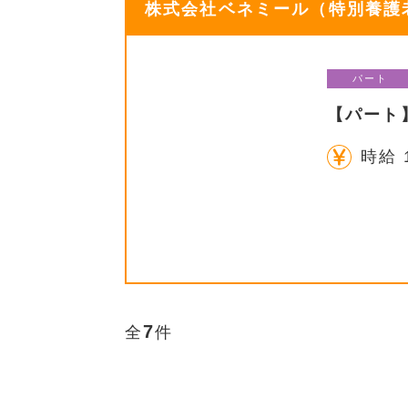
株式会社ベネミール（特別養護老
パート
【パート
時給 
7
全
件