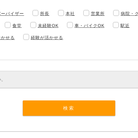
パーバイザー
所長
本社
営業所
病院・
食堂
未経験OK
車・バイクOK
駅近
活かせる
経験が活かせる