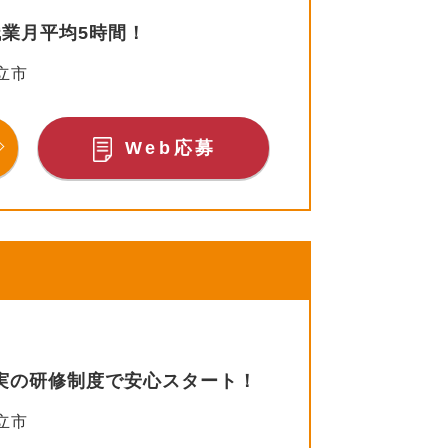
残業月平均5時間！
立市
Web応募
充実の研修制度で安心スタート！
立市