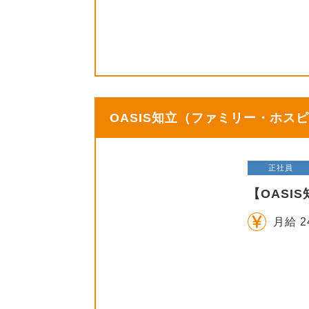
OASIS知立（ファミリー・ホスピ
正社員
【OASI
月給 2