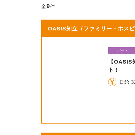
9
全
件
OASIS知立（ファミリー・ホスピ
パート
【OAS
ト！
日給 3