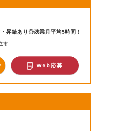
与・昇給あり◎残業月平均5時間！
立市
Web応募