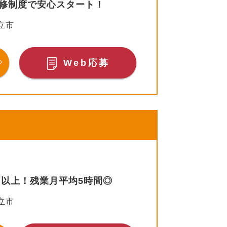
研修制度で安心スタート！
立市
Web応募
円以上！残業月平均5時間◎
立市