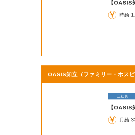
【OASI
時給 1
OASIS知立（ファミリー・ホスピ
正社員
【OASI
月給 3