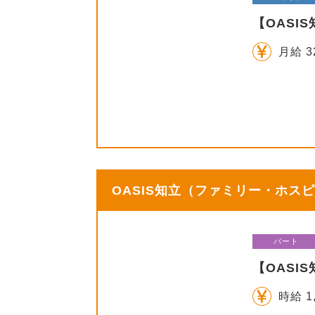
【OASI
月給 3
OASIS知立（ファミリー・ホスピ
パート
【OAS
時給 1