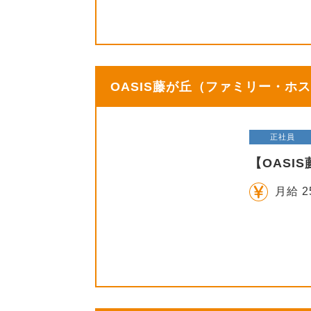
OASIS藤が丘（ファミリー・ホス
正社員
【OAS
月給 2