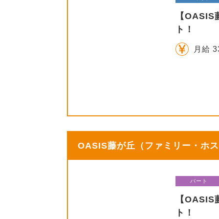
【OASI
ト！
月給 3
OASIS藤が丘（ファミリー・ホス
パート
【OAS
ト！