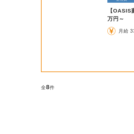
【OASI
万円～
月給 3
8
全
件