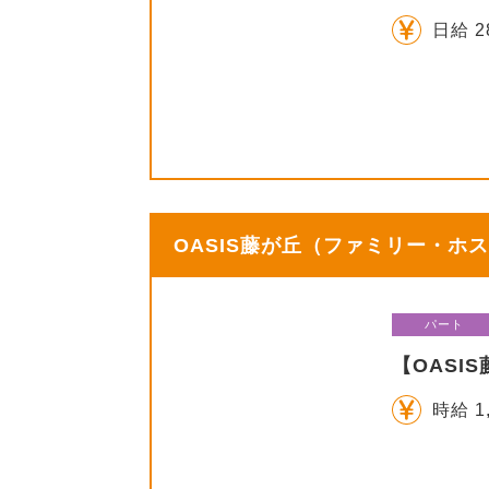
日給 2
OASIS藤が丘（ファミリー・ホス
パート
【OAS
時給 1