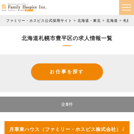
ファミリー・ホスピス公式採用サイト
北海道・東北
北海道
札幌
北海道札幌市豊平区の求人情報一覧
お仕事を探す
全
8
件
月寒東ハウス（ファミリー・ホスピス株式会社） /