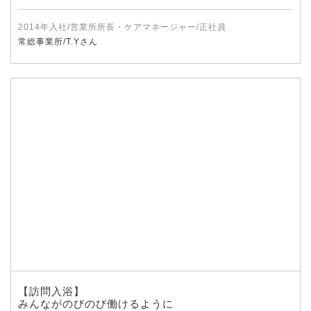
2014年入社/営業所所長・ケアマネージャー/正社員
常総事業所/T.Yさん
【訪問入浴】
みんながのびのび働けるように