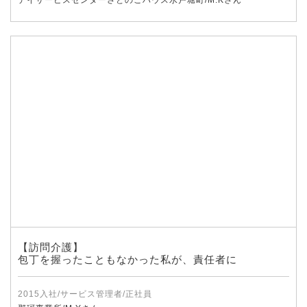
デイサービスセンターさとのこハウス水戸堀町/M.Kさん
【訪問介護】
包丁を握ったこともなかった私が、責任者に
2015入社/サービス管理者/正社員