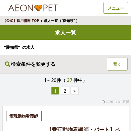
メニュー
【公式】採用情報 TOP
›
求人一覧（“愛知県” ）
求人一覧
“愛知県” の求人
検索条件を変更する
開く
1～20件（
37
件中）
1
2
»
2026.07.31 更新
愛玩動物看護師
【愛玩動物看護師・パート】ペ