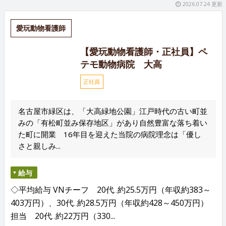
2026.07.24 更新
愛玩動物看護師
【愛玩動物看護師・正社員】ペ
テモ動物病院 大高
正社員
名古屋市緑区は、「大高緑地公園」江戸時代の古い町並
みの「有松町並み保存地区」があり自然豊富な落ち着い
た町に開業 16年目を迎えた当院の病院理念は「優し
さと親しみ...
給与
◇平均給与 VNチーフ 20代‥約25.5万円（年収約383～
403万円）、30代‥約28.5万円（年収約428～450万円）
担当 20代‥約22万円（330...