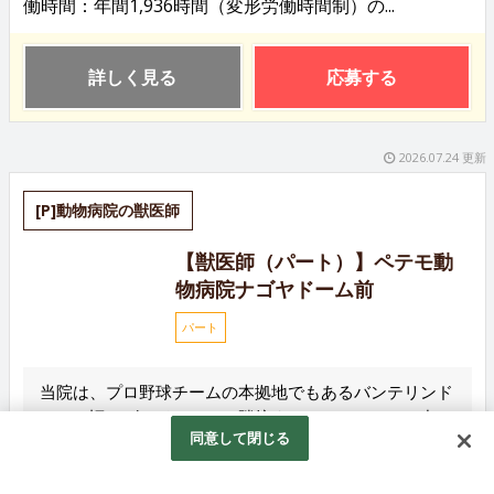
働時間：年間1,936時間（変形労働時間制）の...
詳しく見る
応募する
2026.07.24 更新
[P]動物病院の獣医師
【獣医師（パート）】ペテモ動
物病院ナゴヤドーム前
パート
当院は、プロ野球チームの本拠地でもあるバンテリンド
ーム（旧ナゴヤドーム）に隣接するイオンモールの中に
同意して閉じる
開院しております。 一次診療を主体として、一般的な
内科診療か...