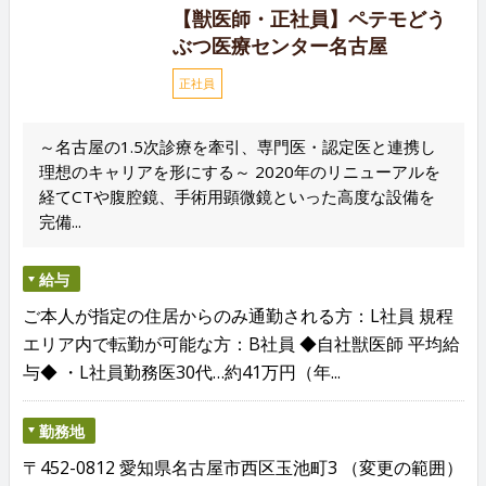
【獣医師・正社員】ペテモどう
ぶつ医療センター名古屋
正社員
～名古屋の1.5次診療を牽引、専門医・認定医と連携し
理想のキャリアを形にする～ 2020年のリニューアルを
経てCTや腹腔鏡、手術用顕微鏡といった高度な設備を
完備...
給与
ご本人が指定の住居からのみ通勤される方：L社員 規程
エリア内で転勤が可能な方：B社員 ◆自社獣医師 平均給
与◆ ・L社員勤務医30代…約41万円（年...
勤務地
〒452-0812 愛知県名古屋市西区玉池町3 （変更の範囲）