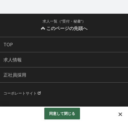
求人一覧（“受付・秘書”）
このページの先頭へ
TOP
求人情報
正社員採用
コーポレートサイト
© Aeonpet.Co.LTD.All rights reserved.
同意して閉じる
Googleアナリティクスの利用について