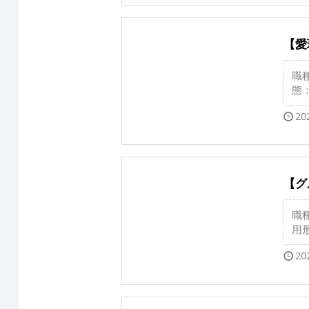
【愛
職
態
20
【グ
職
用
20