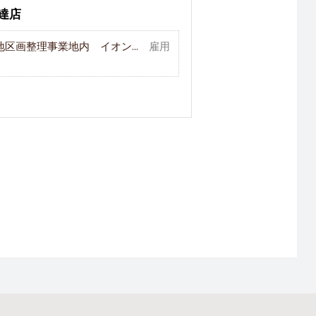
伊達店
区画整理事業地内 イオン...
雇用