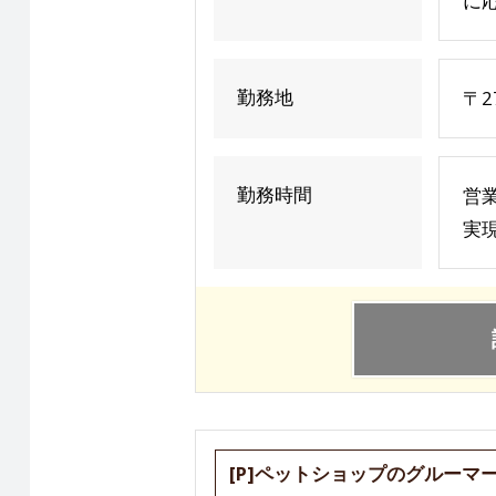
に応
勤務地
〒2
勤務時間
営業
実現
[P]ペットショップのグルーマ