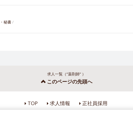
・秘書
求人一覧（“薬剤師” ）
このページの先頭へ
TOP
求人情報
正社員採用
© Aeonpet.Co.LTD.All rights reserved.
Googleアナリティクスの利用について