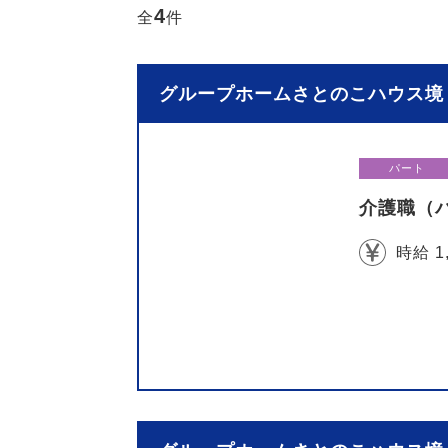
4
全
件
グループホームさとのこハウス境 
パート
介護職（
時給 1