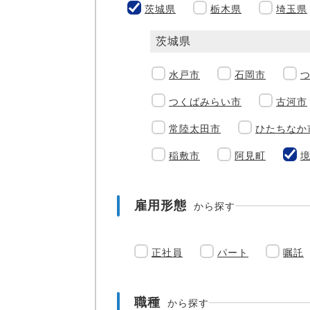
茨城県
栃木県
埼玉県
茨城県
水戸市
石岡市
つくばみらい市
古河市
常陸太田市
ひたちなか
稲敷市
阿見町
雇用形態
から探す
正社員
パート
嘱託
職種
から探す