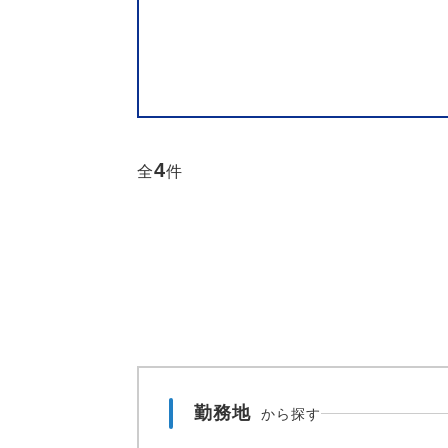
4
全
件
勤務地
から探す