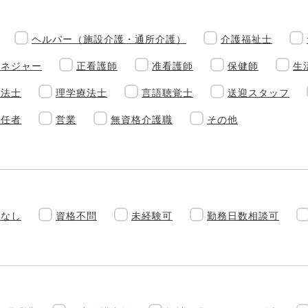
ヘルパー（施設介護・通所介護）
介護福祉士
マネジャー
正看護師
准看護師
保健師
生
療法士
理学療法士
言語聴覚士
送迎スタッフ
責任者
営業
無資格介護職
その他
勤なし
資格不問
未経験可
勤務日数相談可