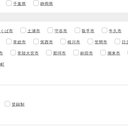
千葉県
静岡県
つくば市
土浦市
守谷市
取手市
牛久市
常総市
筑西市
桜川市
笠間市
日
市
常陸大宮市
那珂市
鉾田市
潮来市
境町
登録制