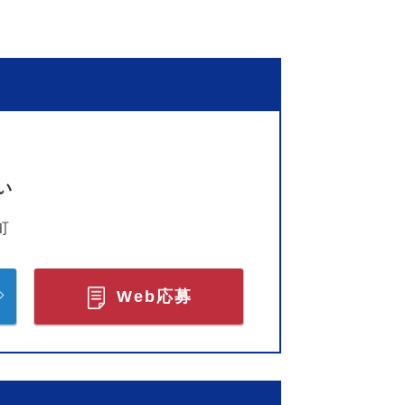
い
町
Web応募