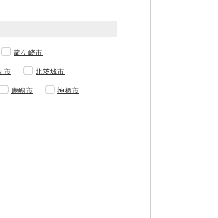
龍ケ崎市
立市
北茨城市
鹿嶋市
神栖市