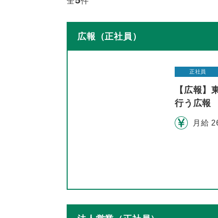
5
全
件
広報（正社員）
正社員
【広報】
行う広報
月給 2