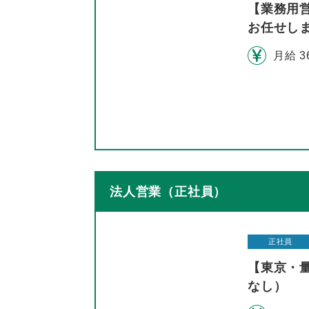
【業務用
お任せし
月給 3
法人営業（正社員）
正社員
【東京・
なし）