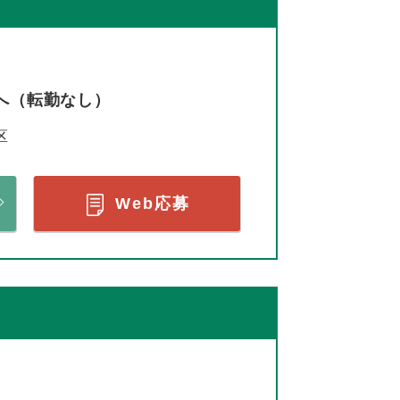
へ（転勤なし）
区
Web応募