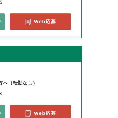
区
Web応募
方へ（転勤なし）
区
Web応募