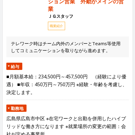
ション営業 外勤がメインの営
業
ＪＧスタッフ
職業紹介
テレワーク時はチーム内外のメンバーとTeams等使用
してコミュニケーションを取りながら進めます。
給与
■月額基本給：234,500円～457,500円 （経験により優
遇） ■年収：450万円～750万円 ※経験・年齢を考慮し、
決定します。
勤務地
広島県広島市中区 ※在宅ワークと出勤を併用したハイブ
リッドな働き方になります ※就業場所の変更の範囲：会
社が定める事業所