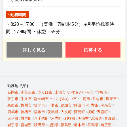
勤務時間
・8:20～17:00 （実働：7時間45分） ※月平均残業時
間…17.9時間 ・休憩：55分
詳しく見る
応募する
勤務地で探す
石岡市
小美玉市
つくば市
土浦市
かすみがうら市
守谷市
取手市
牛久市
龍ケ崎市
つくばみらい市
古河市
常総市
坂東市
筑西市
桜川市
笠間市
下妻市
結城市
鉾田市
行方市
潮来市
鹿嶋市
神栖市
稲敷市
茨城町
大洗町
阿見町
境町
五霞町
大子町
城里町
八千代町
河内町
利根町
美浦村
北海道
青森県
岩手県
宮城県
秋田県
山形県
福島県
栃木県
群馬県
埼玉県