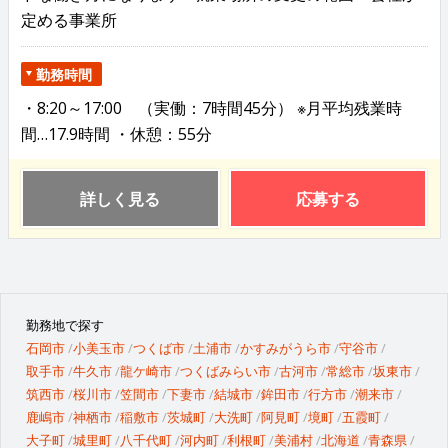
定める事業所
勤務時間
・8:20～17:00 （実働：7時間45分） ※月平均残業時
間…17.9時間 ・休憩：55分
詳しく見る
応募する
勤務地で探す
石岡市
小美玉市
つくば市
土浦市
かすみがうら市
守谷市
取手市
牛久市
龍ケ崎市
つくばみらい市
古河市
常総市
坂東市
筑西市
桜川市
笠間市
下妻市
結城市
鉾田市
行方市
潮来市
鹿嶋市
神栖市
稲敷市
茨城町
大洗町
阿見町
境町
五霞町
大子町
城里町
八千代町
河内町
利根町
美浦村
北海道
青森県