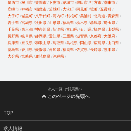
筑西市
桜川市
笠間市
下妻市
結城市
鉾田市
行方市
潮来市
鹿嶋市
神栖市
稲敷市
茨城町
大洗町
阿見町
境町
五霞町
大子町
城里町
八千代町
河内町
利根町
美浦村
北海道
青森県
岩手県
宮城県
秋田県
山形県
福島県
栃木県
群馬県
埼玉県
千葉県
東京都
神奈川県
新潟県
富山県
石川県
福井県
山梨県
長野県
岐阜県
静岡県
愛知県
三重県
滋賀県
京都府
大阪府
兵庫県
奈良県
和歌山県
鳥取県
島根県
岡山県
広島県
山口県
徳島県
香川県
愛媛県
高知県
福岡県
佐賀県
長崎県
熊本県
大分県
宮崎県
鹿児島県
沖縄県
求人一覧（“群馬県”）
このページの先頭へ
TOP
求人情報