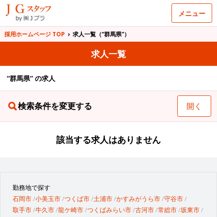
メニュー
採用ホームページ TOP
›
求人一覧（“群馬県”）
求人一覧
“群馬県” の求人
検索条件を変更する
開く
該当する求人はありません
勤務地で探す
石岡市
小美玉市
つくば市
土浦市
かすみがうら市
守谷市
取手市
牛久市
龍ケ崎市
つくばみらい市
古河市
常総市
坂東市