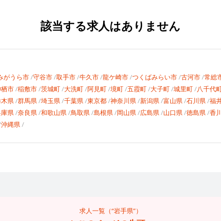
該当する求人はありません
みがうら市
守谷市
取手市
牛久市
龍ケ崎市
つくばみらい市
古河市
常総
神栖市
稲敷市
茨城町
大洗町
阿見町
境町
五霞町
大子町
城里町
八千代
栃木県
群馬県
埼玉県
千葉県
東京都
神奈川県
新潟県
富山県
石川県
福
兵庫県
奈良県
和歌山県
鳥取県
島根県
岡山県
広島県
山口県
徳島県
香
沖縄県
求人一覧（“岩手県”）