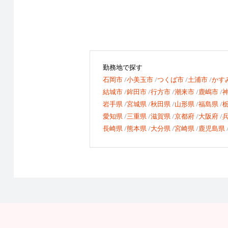
勤務地で探す
石岡市
小美玉市
つくば市
土浦市
かす
結城市
鉾田市
行方市
潮来市
鹿嶋市
岩手県
宮城県
秋田県
山形県
福島県
愛知県
三重県
滋賀県
京都府
大阪府
長崎県
熊本県
大分県
宮崎県
鹿児島県