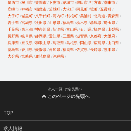
筑西市
桜川市
笠間市
下妻市
結城市
鉾田市
行方市
潮来市
鹿嶋市
神栖市
稲敷市
茨城町
大洗町
阿見町
境町
五霞町
大子町
城里町
八千代町
河内町
利根町
美浦村
北海道
青森県
岩手県
宮城県
秋田県
山形県
福島県
栃木県
群馬県
埼玉県
千葉県
東京都
神奈川県
新潟県
富山県
石川県
福井県
山梨県
長野県
岐阜県
静岡県
愛知県
三重県
滋賀県
京都府
大阪府
兵庫県
奈良県
和歌山県
鳥取県
島根県
岡山県
広島県
山口県
徳島県
香川県
愛媛県
高知県
福岡県
佐賀県
長崎県
熊本県
大分県
宮崎県
鹿児島県
沖縄県
求人一覧（“奈良県”）
このページの先頭へ
TOP
求人情報