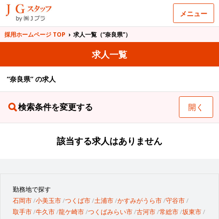
メニュー
採用ホームページ TOP
›
求人一覧（“奈良県”）
求人一覧
“奈良県” の求人
検索条件を変更する
開く
該当する求人はありません
勤務地で探す
石岡市
小美玉市
つくば市
土浦市
かすみがうら市
守谷市
取手市
牛久市
龍ケ崎市
つくばみらい市
古河市
常総市
坂東市