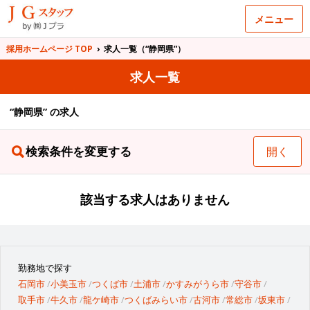
メニュー
採用ホームページ TOP
›
求人一覧（“静岡県”）
求人一覧
“静岡県” の求人
検索条件を変更する
開く
該当する求人はありません
勤務地で探す
石岡市
小美玉市
つくば市
土浦市
かすみがうら市
守谷市
取手市
牛久市
龍ケ崎市
つくばみらい市
古河市
常総市
坂東市