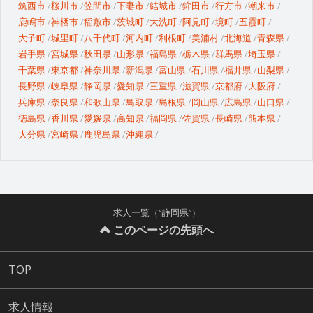
筑西市
桜川市
笠間市
下妻市
結城市
鉾田市
行方市
潮来市
鹿嶋市
神栖市
稲敷市
茨城町
大洗町
阿見町
境町
五霞町
大子町
城里町
八千代町
河内町
利根町
美浦村
北海道
青森県
岩手県
宮城県
秋田県
山形県
福島県
栃木県
群馬県
埼玉県
千葉県
東京都
神奈川県
新潟県
富山県
石川県
福井県
山梨県
長野県
岐阜県
静岡県
愛知県
三重県
滋賀県
京都府
大阪府
兵庫県
奈良県
和歌山県
鳥取県
島根県
岡山県
広島県
山口県
徳島県
香川県
愛媛県
高知県
福岡県
佐賀県
長崎県
熊本県
大分県
宮崎県
鹿児島県
沖縄県
求人一覧（“静岡県”）
このページの先頭へ
TOP
求人情報