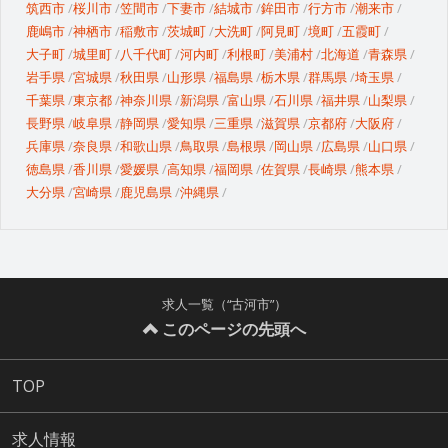
筑西市
桜川市
笠間市
下妻市
結城市
鉾田市
行方市
潮来市
鹿嶋市
神栖市
稲敷市
茨城町
大洗町
阿見町
境町
五霞町
大子町
城里町
八千代町
河内町
利根町
美浦村
北海道
青森県
岩手県
宮城県
秋田県
山形県
福島県
栃木県
群馬県
埼玉県
千葉県
東京都
神奈川県
新潟県
富山県
石川県
福井県
山梨県
長野県
岐阜県
静岡県
愛知県
三重県
滋賀県
京都府
大阪府
兵庫県
奈良県
和歌山県
鳥取県
島根県
岡山県
広島県
山口県
徳島県
香川県
愛媛県
高知県
福岡県
佐賀県
長崎県
熊本県
大分県
宮崎県
鹿児島県
沖縄県
求人一覧（“古河市”）
このページの先頭へ
TOP
求人情報