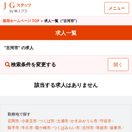
メニュー
採用ホームページ TOP
›
求人一覧（“古河市”）
求人一覧
“古河市” の求人
検索条件を変更する
開く
該当する求人はありません
勤務地で探す
石岡市
小美玉市
つくば市
土浦市
かすみがうら市
守谷市
取手市
牛久市
龍ケ崎市
つくばみらい市
古河市
常総市
坂東市