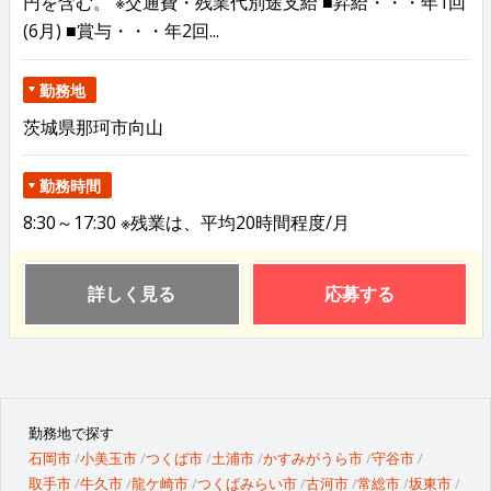
円を含む。 ※交通費・残業代別途支給 ■昇給・・・年1回
(6月) ■賞与・・・年2回...
勤務地
茨城県那珂市向山
勤務時間
8:30～17:30 ※残業は、平均20時間程度/月
詳しく見る
応募する
勤務地で探す
石岡市
小美玉市
つくば市
土浦市
かすみがうら市
守谷市
取手市
牛久市
龍ケ崎市
つくばみらい市
古河市
常総市
坂東市