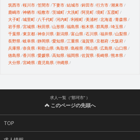
筑西市
桜川市
笠間市
下妻市
結城市
鉾田市
行方市
潮来市
鹿嶋市
神栖市
稲敷市
茨城町
大洗町
阿見町
境町
五霞町
大子町
城里町
八千代町
河内町
利根町
美浦村
北海道
青森県
岩手県
宮城県
秋田県
山形県
福島県
栃木県
群馬県
埼玉県
千葉県
東京都
神奈川県
新潟県
富山県
石川県
福井県
山梨県
長野県
岐阜県
静岡県
愛知県
三重県
滋賀県
京都府
大阪府
兵庫県
奈良県
和歌山県
鳥取県
島根県
岡山県
広島県
山口県
徳島県
香川県
愛媛県
高知県
福岡県
佐賀県
長崎県
熊本県
大分県
宮崎県
鹿児島県
沖縄県
求人一覧（“那珂市” ）
このページの先頭へ
TOP
求人情報