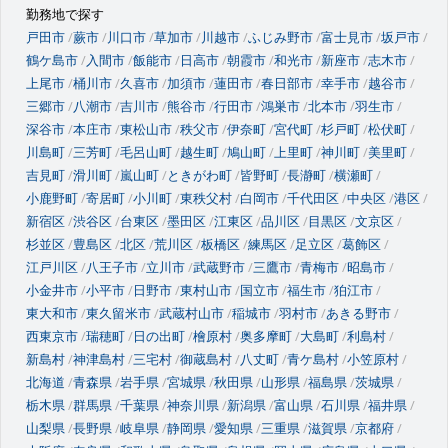
勤務地で探す
戸田市
蕨市
川口市
草加市
川越市
ふじみ野市
富士見市
坂戸市
鶴ケ島市
入間市
飯能市
日高市
朝霞市
和光市
新座市
志木市
上尾市
桶川市
久喜市
加須市
蓮田市
春日部市
幸手市
越谷市
三郷市
八潮市
吉川市
熊谷市
行田市
鴻巣市
北本市
羽生市
深谷市
本庄市
東松山市
秩父市
伊奈町
宮代町
杉戸町
松伏町
川島町
三芳町
毛呂山町
越生町
鳩山町
上里町
神川町
美里町
吉見町
滑川町
嵐山町
ときがわ町
皆野町
長瀞町
横瀬町
小鹿野町
寄居町
小川町
東秩父村
白岡市
千代田区
中央区
港区
新宿区
渋谷区
台東区
墨田区
江東区
品川区
目黒区
文京区
杉並区
豊島区
北区
荒川区
板橋区
練馬区
足立区
葛飾区
江戸川区
八王子市
立川市
武蔵野市
三鷹市
青梅市
昭島市
小金井市
小平市
日野市
東村山市
国立市
福生市
狛江市
東大和市
東久留米市
武蔵村山市
稲城市
羽村市
あきる野市
西東京市
瑞穂町
日の出町
檜原村
奥多摩町
大島町
利島村
新島村
神津島村
三宅村
御蔵島村
八丈町
青ケ島村
小笠原村
北海道
青森県
岩手県
宮城県
秋田県
山形県
福島県
茨城県
栃木県
群馬県
千葉県
神奈川県
新潟県
富山県
石川県
福井県
山梨県
長野県
岐阜県
静岡県
愛知県
三重県
滋賀県
京都府