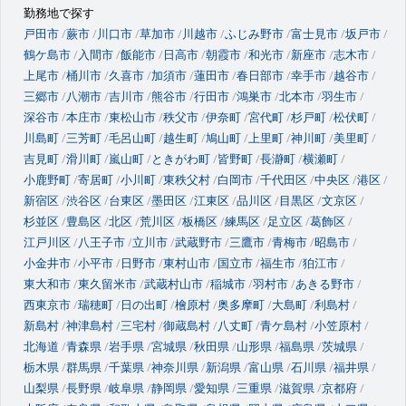
勤務地で探す
戸田市
蕨市
川口市
草加市
川越市
ふじみ野市
富士見市
坂戸市
鶴ケ島市
入間市
飯能市
日高市
朝霞市
和光市
新座市
志木市
上尾市
桶川市
久喜市
加須市
蓮田市
春日部市
幸手市
越谷市
三郷市
八潮市
吉川市
熊谷市
行田市
鴻巣市
北本市
羽生市
深谷市
本庄市
東松山市
秩父市
伊奈町
宮代町
杉戸町
松伏町
川島町
三芳町
毛呂山町
越生町
鳩山町
上里町
神川町
美里町
吉見町
滑川町
嵐山町
ときがわ町
皆野町
長瀞町
横瀬町
小鹿野町
寄居町
小川町
東秩父村
白岡市
千代田区
中央区
港区
新宿区
渋谷区
台東区
墨田区
江東区
品川区
目黒区
文京区
杉並区
豊島区
北区
荒川区
板橋区
練馬区
足立区
葛飾区
江戸川区
八王子市
立川市
武蔵野市
三鷹市
青梅市
昭島市
小金井市
小平市
日野市
東村山市
国立市
福生市
狛江市
東大和市
東久留米市
武蔵村山市
稲城市
羽村市
あきる野市
西東京市
瑞穂町
日の出町
檜原村
奥多摩町
大島町
利島村
新島村
神津島村
三宅村
御蔵島村
八丈町
青ケ島村
小笠原村
北海道
青森県
岩手県
宮城県
秋田県
山形県
福島県
茨城県
栃木県
群馬県
千葉県
神奈川県
新潟県
富山県
石川県
福井県
山梨県
長野県
岐阜県
静岡県
愛知県
三重県
滋賀県
京都府