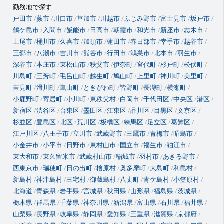
勤務地で探す
戸田市
蕨市
川口市
草加市
川越市
ふじみ野市
富士見市
坂戸市
鶴ケ島市
入間市
飯能市
日高市
朝霞市
和光市
新座市
志木市
上尾市
桶川市
久喜市
加須市
蓮田市
春日部市
幸手市
越谷市
三郷市
八潮市
吉川市
熊谷市
行田市
鴻巣市
北本市
羽生市
深谷市
本庄市
東松山市
秩父市
伊奈町
宮代町
杉戸町
松伏町
川島町
三芳町
毛呂山町
越生町
鳩山町
上里町
神川町
美里町
吉見町
滑川町
嵐山町
ときがわ町
皆野町
長瀞町
横瀬町
小鹿野町
寄居町
小川町
東秩父村
白岡市
千代田区
中央区
港区
新宿区
渋谷区
台東区
墨田区
江東区
品川区
目黒区
文京区
杉並区
豊島区
北区
荒川区
板橋区
練馬区
足立区
葛飾区
江戸川区
八王子市
立川市
武蔵野市
三鷹市
青梅市
昭島市
小金井市
小平市
日野市
東村山市
国立市
福生市
狛江市
東大和市
東久留米市
武蔵村山市
稲城市
羽村市
あきる野市
西東京市
瑞穂町
日の出町
檜原村
奥多摩町
大島町
利島村
新島村
神津島村
三宅村
御蔵島村
八丈町
青ケ島村
小笠原村
北海道
青森県
岩手県
宮城県
秋田県
山形県
福島県
茨城県
栃木県
群馬県
千葉県
神奈川県
新潟県
富山県
石川県
福井県
山梨県
長野県
岐阜県
静岡県
愛知県
三重県
滋賀県
京都府