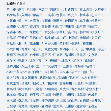
勤務地で探す
戸田市
蕨市
川口市
草加市
川越市
ふじみ野市
富士見市
坂戸市
鶴ケ島市
入間市
飯能市
日高市
朝霞市
和光市
新座市
志木市
上尾市
桶川市
久喜市
加須市
蓮田市
春日部市
幸手市
越谷市
三郷市
八潮市
吉川市
熊谷市
行田市
鴻巣市
北本市
羽生市
深谷市
本庄市
東松山市
秩父市
伊奈町
宮代町
杉戸町
松伏町
川島町
三芳町
毛呂山町
越生町
鳩山町
上里町
神川町
美里町
吉見町
滑川町
嵐山町
ときがわ町
皆野町
長瀞町
横瀬町
小鹿野町
寄居町
小川町
東秩父村
白岡市
千代田区
中央区
港区
新宿区
渋谷区
台東区
墨田区
江東区
品川区
目黒区
文京区
杉並区
豊島区
北区
荒川区
板橋区
練馬区
足立区
葛飾区
江戸川区
八王子市
立川市
武蔵野市
三鷹市
青梅市
昭島市
小金井市
小平市
日野市
東村山市
国立市
福生市
狛江市
東大和市
東久留米市
武蔵村山市
稲城市
羽村市
あきる野市
西東京市
瑞穂町
日の出町
檜原村
奥多摩町
大島町
利島村
新島村
神津島村
三宅村
御蔵島村
八丈町
青ケ島村
小笠原村
北海道
青森県
岩手県
宮城県
秋田県
山形県
福島県
茨城県
栃木県
群馬県
千葉県
神奈川県
新潟県
富山県
石川県
福井県
山梨県
長野県
岐阜県
静岡県
愛知県
三重県
滋賀県
京都府