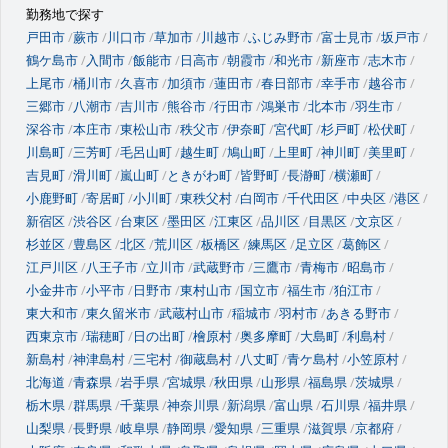
勤務地で探す
戸田市
蕨市
川口市
草加市
川越市
ふじみ野市
富士見市
坂戸市
鶴ケ島市
入間市
飯能市
日高市
朝霞市
和光市
新座市
志木市
上尾市
桶川市
久喜市
加須市
蓮田市
春日部市
幸手市
越谷市
三郷市
八潮市
吉川市
熊谷市
行田市
鴻巣市
北本市
羽生市
深谷市
本庄市
東松山市
秩父市
伊奈町
宮代町
杉戸町
松伏町
川島町
三芳町
毛呂山町
越生町
鳩山町
上里町
神川町
美里町
吉見町
滑川町
嵐山町
ときがわ町
皆野町
長瀞町
横瀬町
小鹿野町
寄居町
小川町
東秩父村
白岡市
千代田区
中央区
港区
新宿区
渋谷区
台東区
墨田区
江東区
品川区
目黒区
文京区
杉並区
豊島区
北区
荒川区
板橋区
練馬区
足立区
葛飾区
江戸川区
八王子市
立川市
武蔵野市
三鷹市
青梅市
昭島市
小金井市
小平市
日野市
東村山市
国立市
福生市
狛江市
東大和市
東久留米市
武蔵村山市
稲城市
羽村市
あきる野市
西東京市
瑞穂町
日の出町
檜原村
奥多摩町
大島町
利島村
新島村
神津島村
三宅村
御蔵島村
八丈町
青ケ島村
小笠原村
北海道
青森県
岩手県
宮城県
秋田県
山形県
福島県
茨城県
栃木県
群馬県
千葉県
神奈川県
新潟県
富山県
石川県
福井県
山梨県
長野県
岐阜県
静岡県
愛知県
三重県
滋賀県
京都府