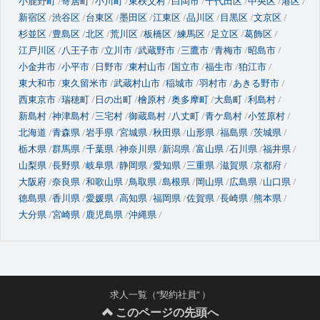
小鹿野町
寄居町
小川町
東秩父村
白岡市
千代田区
中央区
港区
新宿区
渋谷区
台東区
墨田区
江東区
品川区
目黒区
文京区
杉並区
豊島区
北区
荒川区
板橋区
練馬区
足立区
葛飾区
江戸川区
八王子市
立川市
武蔵野市
三鷹市
青梅市
昭島市
小金井市
小平市
日野市
東村山市
国立市
福生市
狛江市
東大和市
東久留米市
武蔵村山市
稲城市
羽村市
あきる野市
西東京市
瑞穂町
日の出町
檜原村
奥多摩町
大島町
利島村
新島村
神津島村
三宅村
御蔵島村
八丈町
青ケ島村
小笠原村
北海道
青森県
岩手県
宮城県
秋田県
山形県
福島県
茨城県
栃木県
群馬県
千葉県
神奈川県
新潟県
富山県
石川県
福井県
山梨県
長野県
岐阜県
静岡県
愛知県
三重県
滋賀県
京都府
大阪府
奈良県
和歌山県
鳥取県
島根県
岡山県
広島県
山口県
徳島県
香川県
愛媛県
高知県
福岡県
佐賀県
長崎県
熊本県
大分県
宮崎県
鹿児島県
沖縄県
求人一覧（“契約社員” ）
このページの先頭へ