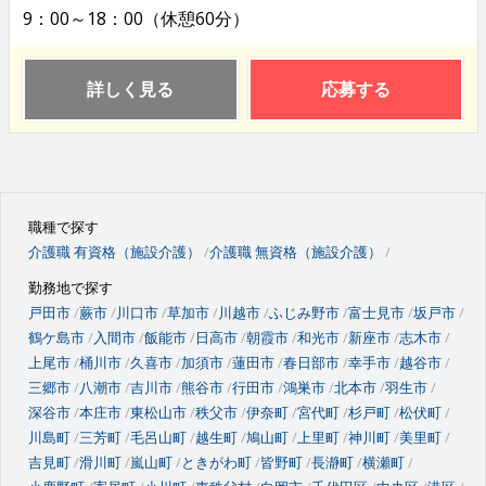
9：00～18：00（休憩60分）
詳しく見る
応募する
職種で探す
介護職 有資格（施設介護）
介護職 無資格（施設介護）
勤務地で探す
戸田市
蕨市
川口市
草加市
川越市
ふじみ野市
富士見市
坂戸市
鶴ケ島市
入間市
飯能市
日高市
朝霞市
和光市
新座市
志木市
上尾市
桶川市
久喜市
加須市
蓮田市
春日部市
幸手市
越谷市
三郷市
八潮市
吉川市
熊谷市
行田市
鴻巣市
北本市
羽生市
深谷市
本庄市
東松山市
秩父市
伊奈町
宮代町
杉戸町
松伏町
川島町
三芳町
毛呂山町
越生町
鳩山町
上里町
神川町
美里町
吉見町
滑川町
嵐山町
ときがわ町
皆野町
長瀞町
横瀬町