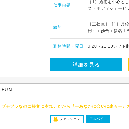
［1］施術を中心と
仕事内容
ス・ボディシェービン
［正社員］［1］月給 2
給与
円～＋歩合＋指名手当
勤務時間・曜日
9:20～21:10シ
詳細を見る
FUN
プチプラなのに接客に本気。だから『ーあなたに会いに来るー』
ファッション
アルバイト