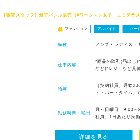
【販売スタッフ】気アパレル販売《#ワークマン女子 エミテラス
ファッション
アルバイト
パー
職種
メンズ・レディス・
*商品の陳列(品出し
仕事内容
など)*レジ など具体
［契約社員］月給200
給与
ト・パートタイム］時給1
月～日曜日：9:00～
勤務時間・曜日
社員］1日あたり実働7.
詳細を見る