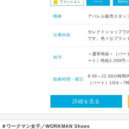
ファッション
パート
契約社
職種
アパレル販売スタッ
セレクトショップで
仕事内容
です。色々なブランド
＜通常時給＞［パート
給与
ート］時給1,200円～
9:30～21:30の
勤務時間・曜日
［パート］1日4～7時
詳細を見る
＃ワークマン女子／WORKMAN Shoes