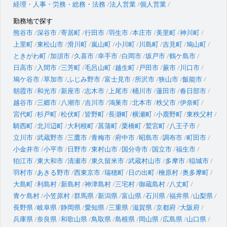
経理・人事・労務・総務・法務
法人営業
個人営業
勤務地で探す
熊谷市
深谷市
寄居町
行田市
羽生市
本庄市
美里町
神川町
上里町
東松山市
滑川町
嵐山町
小川町
川島町
吉見町
鳩山町
ときがわ町
加須市
久喜市
幸手市
白岡市
坂戸市
鶴ケ島市
日高市
入間市
三芳町
毛呂山町
越生町
戸田市
蕨市
川口市
鳩ケ谷市
草加市
ふじみ野市
富士見市
所沢市
狭山市
飯能市
朝霞市
和光市
新座市
志木市
上尾市
桶川市
蓮田市
春日部市
越谷市
三郷市
八潮市
吉川市
鴻巣市
北本市
秩父市
伊奈町
宮代町
杉戸町
松伏町
皆野町
長瀞町
横瀬町
小鹿野町
東秩父村
騎西町
北川辺町
大利根町
菖蒲町
栗橋町
鷲宮町
八王子市
立川市
武蔵野市
三鷹市
青梅市
府中市
昭島市
調布市
町田市
小金井市
小平市
日野市
東村山市
国分寺市
国立市
福生市
狛江市
東大和市
清瀬市
東久留米市
武蔵村山市
多摩市
稲城市
羽村市
あきる野市
西東京市
瑞穂町
日の出町
檜原村
奥多摩町
大島町
利島村
新島村
神津島村
三宅村
御蔵島村
八丈町
青ケ島村
小笠原村
群馬県
新潟県
富山県
石川県
福井県
山梨県
長野県
岐阜県
静岡県
愛知県
三重県
滋賀県
京都府
大阪府
兵庫県
奈良県
和歌山県
鳥取県
島根県
岡山県
広島県
山口県