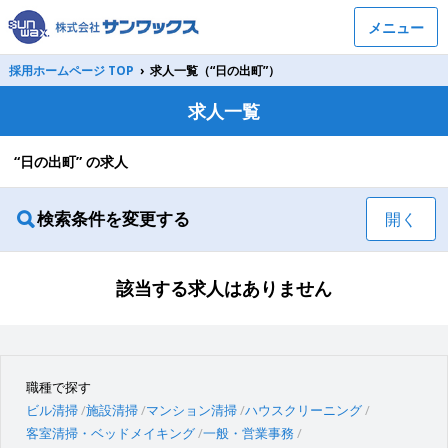
メニュー
採用ホームページ TOP
›
求人一覧（“日の出町”）
求人一覧
“日の出町” の求人
検索条件を変更する
開く
該当する求人はありません
職種で探す
ビル清掃
施設清掃
マンション清掃
ハウスクリーニング
客室清掃・ベッドメイキング
一般・営業事務