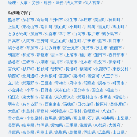
経理・人事・労務・総務・法務
法人営業
個人営業
勤務地で探す
熊谷市
深谷市
寄居町
行田市
羽生市
本庄市
美里町
神川町
上里町
東松山市
滑川町
嵐山町
小川町
川島町
吉見町
鳩山町
ときがわ町
加須市
久喜市
幸手市
白岡市
坂戸市
鶴ケ島市
日高市
入間市
三芳町
毛呂山町
越生町
戸田市
蕨市
川口市
鳩ケ谷市
草加市
ふじみ野市
富士見市
所沢市
狭山市
飯能市
朝霞市
和光市
新座市
志木市
上尾市
桶川市
蓮田市
春日部市
越谷市
三郷市
八潮市
吉川市
鴻巣市
北本市
秩父市
伊奈町
宮代町
杉戸町
松伏町
皆野町
長瀞町
横瀬町
小鹿野町
東秩父村
騎西町
北川辺町
大利根町
菖蒲町
栗橋町
鷲宮町
八王子市
立川市
武蔵野市
三鷹市
青梅市
府中市
昭島市
調布市
町田市
小金井市
小平市
日野市
東村山市
国分寺市
国立市
福生市
狛江市
東大和市
清瀬市
東久留米市
武蔵村山市
多摩市
稲城市
羽村市
あきる野市
西東京市
瑞穂町
日の出町
檜原村
奥多摩町
大島町
利島村
新島村
神津島村
三宅村
御蔵島村
八丈町
青ケ島村
小笠原村
群馬県
新潟県
富山県
石川県
福井県
山梨県
長野県
岐阜県
静岡県
愛知県
三重県
滋賀県
京都府
大阪府
兵庫県
奈良県
和歌山県
鳥取県
島根県
岡山県
広島県
山口県