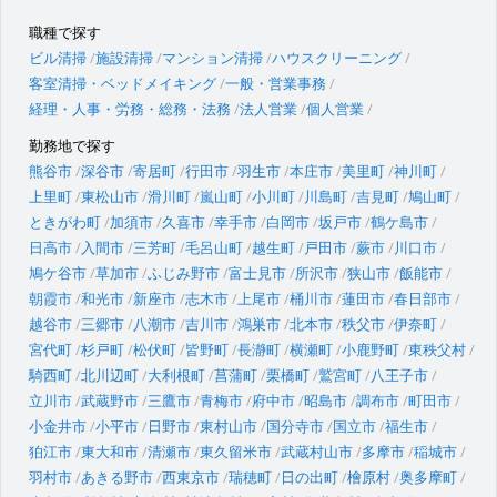
職種で探す
ビル清掃
施設清掃
マンション清掃
ハウスクリーニング
客室清掃・ベッドメイキング
一般・営業事務
経理・人事・労務・総務・法務
法人営業
個人営業
勤務地で探す
熊谷市
深谷市
寄居町
行田市
羽生市
本庄市
美里町
神川町
上里町
東松山市
滑川町
嵐山町
小川町
川島町
吉見町
鳩山町
ときがわ町
加須市
久喜市
幸手市
白岡市
坂戸市
鶴ケ島市
日高市
入間市
三芳町
毛呂山町
越生町
戸田市
蕨市
川口市
鳩ケ谷市
草加市
ふじみ野市
富士見市
所沢市
狭山市
飯能市
朝霞市
和光市
新座市
志木市
上尾市
桶川市
蓮田市
春日部市
越谷市
三郷市
八潮市
吉川市
鴻巣市
北本市
秩父市
伊奈町
宮代町
杉戸町
松伏町
皆野町
長瀞町
横瀬町
小鹿野町
東秩父村
騎西町
北川辺町
大利根町
菖蒲町
栗橋町
鷲宮町
八王子市
立川市
武蔵野市
三鷹市
青梅市
府中市
昭島市
調布市
町田市
小金井市
小平市
日野市
東村山市
国分寺市
国立市
福生市
狛江市
東大和市
清瀬市
東久留米市
武蔵村山市
多摩市
稲城市
羽村市
あきる野市
西東京市
瑞穂町
日の出町
檜原村
奥多摩町