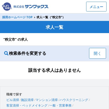
メニュー
採用ホームページ TOP
›
求人一覧（“秩父市”）
求人一覧
“秩父市” の求人
検索条件を変更する
開く
該当する求人はありません
職種で探す
ビル清掃
施設清掃
マンション清掃
ハウスクリーニング
客室清掃・ベッドメイキング
一般・営業事務