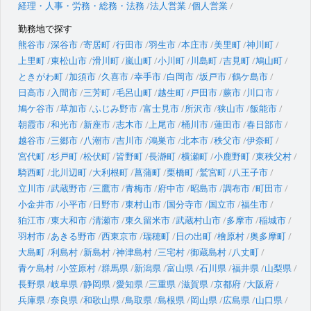
経理・人事・労務・総務・法務
法人営業
個人営業
勤務地で探す
熊谷市
深谷市
寄居町
行田市
羽生市
本庄市
美里町
神川町
上里町
東松山市
滑川町
嵐山町
小川町
川島町
吉見町
鳩山町
ときがわ町
加須市
久喜市
幸手市
白岡市
坂戸市
鶴ケ島市
日高市
入間市
三芳町
毛呂山町
越生町
戸田市
蕨市
川口市
鳩ケ谷市
草加市
ふじみ野市
富士見市
所沢市
狭山市
飯能市
朝霞市
和光市
新座市
志木市
上尾市
桶川市
蓮田市
春日部市
越谷市
三郷市
八潮市
吉川市
鴻巣市
北本市
秩父市
伊奈町
宮代町
杉戸町
松伏町
皆野町
長瀞町
横瀬町
小鹿野町
東秩父村
騎西町
北川辺町
大利根町
菖蒲町
栗橋町
鷲宮町
八王子市
立川市
武蔵野市
三鷹市
青梅市
府中市
昭島市
調布市
町田市
小金井市
小平市
日野市
東村山市
国分寺市
国立市
福生市
狛江市
東大和市
清瀬市
東久留米市
武蔵村山市
多摩市
稲城市
羽村市
あきる野市
西東京市
瑞穂町
日の出町
檜原村
奥多摩町
大島町
利島村
新島村
神津島村
三宅村
御蔵島村
八丈町
青ケ島村
小笠原村
群馬県
新潟県
富山県
石川県
福井県
山梨県
長野県
岐阜県
静岡県
愛知県
三重県
滋賀県
京都府
大阪府
兵庫県
奈良県
和歌山県
鳥取県
島根県
岡山県
広島県
山口県