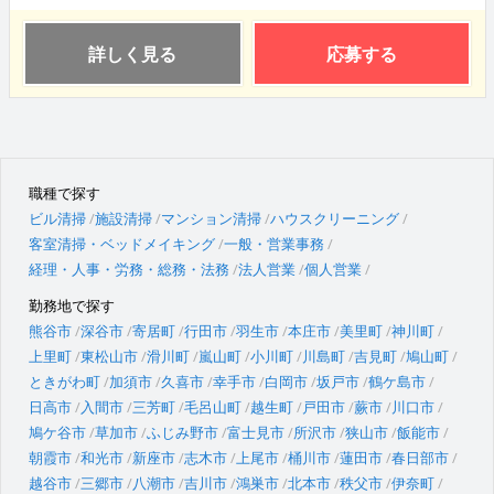
詳しく見る
応募する
職種で探す
ビル清掃
施設清掃
マンション清掃
ハウスクリーニング
客室清掃・ベッドメイキング
一般・営業事務
経理・人事・労務・総務・法務
法人営業
個人営業
勤務地で探す
熊谷市
深谷市
寄居町
行田市
羽生市
本庄市
美里町
神川町
上里町
東松山市
滑川町
嵐山町
小川町
川島町
吉見町
鳩山町
ときがわ町
加須市
久喜市
幸手市
白岡市
坂戸市
鶴ケ島市
日高市
入間市
三芳町
毛呂山町
越生町
戸田市
蕨市
川口市
鳩ケ谷市
草加市
ふじみ野市
富士見市
所沢市
狭山市
飯能市
朝霞市
和光市
新座市
志木市
上尾市
桶川市
蓮田市
春日部市
越谷市
三郷市
八潮市
吉川市
鴻巣市
北本市
秩父市
伊奈町