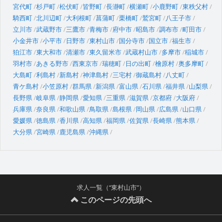
宮代町
杉戸町
松伏町
皆野町
長瀞町
横瀬町
小鹿野町
東秩父村
騎西町
北川辺町
大利根町
菖蒲町
栗橋町
鷲宮町
八王子市
立川市
武蔵野市
三鷹市
青梅市
府中市
昭島市
調布市
町田市
小金井市
小平市
日野市
東村山市
国分寺市
国立市
福生市
狛江市
東大和市
清瀬市
東久留米市
武蔵村山市
多摩市
稲城市
羽村市
あきる野市
西東京市
瑞穂町
日の出町
檜原村
奥多摩町
大島町
利島村
新島村
神津島村
三宅村
御蔵島村
八丈町
青ケ島村
小笠原村
群馬県
新潟県
富山県
石川県
福井県
山梨県
長野県
岐阜県
静岡県
愛知県
三重県
滋賀県
京都府
大阪府
兵庫県
奈良県
和歌山県
鳥取県
島根県
岡山県
広島県
山口県
愛媛県
徳島県
香川県
高知県
福岡県
佐賀県
長崎県
熊本県
大分県
宮崎県
鹿児島県
沖縄県
求人一覧（“東村山市”）
このページの先頭へ