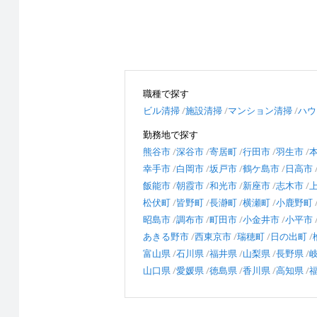
職種で探す
ビル清掃
施設清掃
マンション清掃
ハウ
勤務地で探す
熊谷市
深谷市
寄居町
行田市
羽生市
幸手市
白岡市
坂戸市
鶴ケ島市
日高市
飯能市
朝霞市
和光市
新座市
志木市
松伏町
皆野町
長瀞町
横瀬町
小鹿野町
昭島市
調布市
町田市
小金井市
小平市
あきる野市
西東京市
瑞穂町
日の出町
富山県
石川県
福井県
山梨県
長野県
山口県
愛媛県
徳島県
香川県
高知県