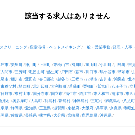
該当する求人はありません
スクリーニング
客室清掃・ベッドメイキング
一般・営業事務
経理・人事
本庄市
美里町
神川町
上里町
東松山市
滑川町
嵐山町
小川町
川島町
吉
入間市
三芳町
毛呂山町
越生町
戸田市
蕨市
川口市
鳩ケ谷市
草加市
上尾市
桶川市
蓮田市
春日部市
越谷市
三郷市
八潮市
吉川市
鴻巣市
北
東秩父村
騎西町
北川辺町
大利根町
菖蒲町
栗橋町
鷲宮町
八王子市
立
日野市
東村山市
国分寺市
国立市
福生市
狛江市
東大和市
清瀬市
東久
檜原村
奥多摩町
大島町
利島村
新島村
神津島村
三宅村
御蔵島村
八丈町
岐阜県
静岡県
愛知県
三重県
滋賀県
京都府
大阪府
兵庫県
奈良県
和歌
福岡県
佐賀県
長崎県
熊本県
大分県
宮崎県
鹿児島県
沖縄県