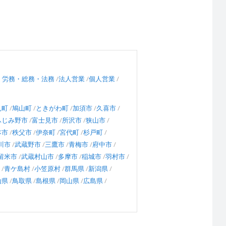
・労務・総務・法務
法人営業
個人営業
見町
鳩山町
ときがわ町
加須市
久喜市
ふじみ野市
富士見市
所沢市
狭山市
本市
秩父市
伊奈町
宮代町
杉戸町
川市
武蔵野市
三鷹市
青梅市
府中市
留米市
武蔵村山市
多摩市
稲城市
羽村市
青ケ島村
小笠原村
群馬県
新潟県
山県
鳥取県
島根県
岡山県
広島県