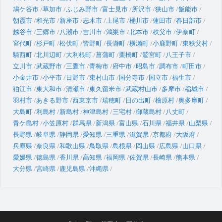
鳩ケ谷市
草加市
ふじみ野市
富士見市
所沢市
狭山市
飯能市
朝霞市
和光市
新座市
志木市
上尾市
桶川市
蓮田市
春日部市
越谷市
三郷市
八潮市
吉川市
鴻巣市
北本市
秩父市
伊奈町
宮代町
杉戸町
松伏町
皆野町
長瀞町
横瀬町
小鹿野町
東秩父村
騎西町
北川辺町
大利根町
菖蒲町
栗橋町
鷲宮町
八王子市
立川市
武蔵野市
三鷹市
青梅市
府中市
昭島市
調布市
町田市
小金井市
小平市
日野市
東村山市
国分寺市
国立市
福生市
狛江市
東大和市
清瀬市
東久留米市
武蔵村山市
多摩市
稲城市
羽村市
あきる野市
西東京市
瑞穂町
日の出町
檜原村
奥多摩町
大島町
利島村
新島村
神津島村
三宅村
御蔵島村
八丈町
青ケ島村
小笠原村
群馬県
新潟県
富山県
石川県
福井県
山梨県
長野県
岐阜県
静岡県
愛知県
三重県
滋賀県
京都府
大阪府
兵庫県
奈良県
和歌山県
鳥取県
島根県
岡山県
広島県
山口県
愛媛県
徳島県
香川県
高知県
福岡県
佐賀県
長崎県
熊本県
大分県
宮崎県
鹿児島県
沖縄県