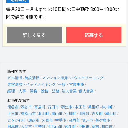
毎月20日～月末までの10日間の日中勤務 9:00～18:00の
間で調整可能です。
詳しく見る
応募する
職種で探す
ビル清掃
施設清掃
マンション清掃
ハウスクリーニング
客室清掃・ベッドメイキング
一般・営業事務
経理・人事・労務・総務・法務
法人営業
個人営業
勤務地で探す
熊谷市
深谷市
寄居町
行田市
羽生市
本庄市
美里町
神川町
上里町
東松山市
滑川町
嵐山町
小川町
川島町
吉見町
鳩山町
ときがわ町
加須市
久喜市
幸手市
白岡市
坂戸市
鶴ケ島市
日高市
入間市
三芳町
毛呂山町
越生町
戸田市
蕨市
川口市