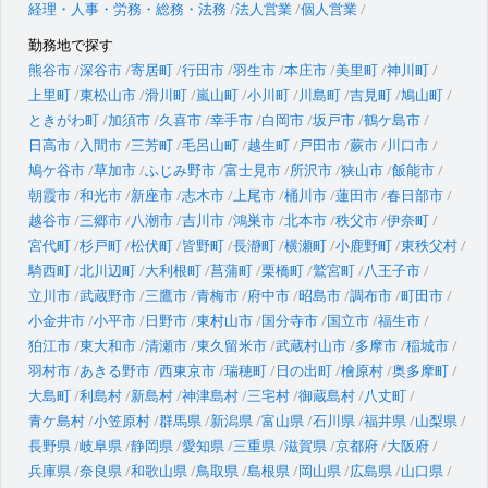
経理・人事・労務・総務・法務
法人営業
個人営業
勤務地で探す
熊谷市
深谷市
寄居町
行田市
羽生市
本庄市
美里町
神川町
上里町
東松山市
滑川町
嵐山町
小川町
川島町
吉見町
鳩山町
ときがわ町
加須市
久喜市
幸手市
白岡市
坂戸市
鶴ケ島市
日高市
入間市
三芳町
毛呂山町
越生町
戸田市
蕨市
川口市
鳩ケ谷市
草加市
ふじみ野市
富士見市
所沢市
狭山市
飯能市
朝霞市
和光市
新座市
志木市
上尾市
桶川市
蓮田市
春日部市
越谷市
三郷市
八潮市
吉川市
鴻巣市
北本市
秩父市
伊奈町
宮代町
杉戸町
松伏町
皆野町
長瀞町
横瀬町
小鹿野町
東秩父村
騎西町
北川辺町
大利根町
菖蒲町
栗橋町
鷲宮町
八王子市
立川市
武蔵野市
三鷹市
青梅市
府中市
昭島市
調布市
町田市
小金井市
小平市
日野市
東村山市
国分寺市
国立市
福生市
狛江市
東大和市
清瀬市
東久留米市
武蔵村山市
多摩市
稲城市
羽村市
あきる野市
西東京市
瑞穂町
日の出町
檜原村
奥多摩町
大島町
利島村
新島村
神津島村
三宅村
御蔵島村
八丈町
青ケ島村
小笠原村
群馬県
新潟県
富山県
石川県
福井県
山梨県
長野県
岐阜県
静岡県
愛知県
三重県
滋賀県
京都府
大阪府
兵庫県
奈良県
和歌山県
鳥取県
島根県
岡山県
広島県
山口県