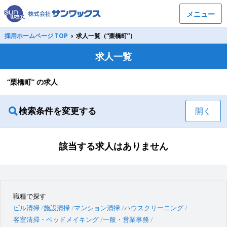
メニュー
採用ホームページ TOP
›
求人一覧（“栗橋町”）
求人一覧
“栗橋町” の求人
検索条件を変更する
開く
該当する求人はありません
職種で探す
ビル清掃
施設清掃
マンション清掃
ハウスクリーニング
客室清掃・ベッドメイキング
一般・営業事務