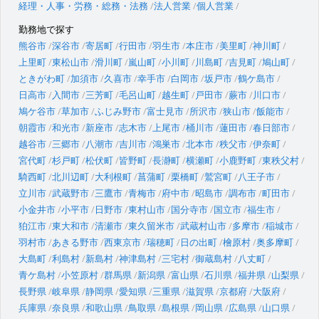
経理・人事・労務・総務・法務
法人営業
個人営業
勤務地で探す
熊谷市
深谷市
寄居町
行田市
羽生市
本庄市
美里町
神川町
上里町
東松山市
滑川町
嵐山町
小川町
川島町
吉見町
鳩山町
ときがわ町
加須市
久喜市
幸手市
白岡市
坂戸市
鶴ケ島市
日高市
入間市
三芳町
毛呂山町
越生町
戸田市
蕨市
川口市
鳩ケ谷市
草加市
ふじみ野市
富士見市
所沢市
狭山市
飯能市
朝霞市
和光市
新座市
志木市
上尾市
桶川市
蓮田市
春日部市
越谷市
三郷市
八潮市
吉川市
鴻巣市
北本市
秩父市
伊奈町
宮代町
杉戸町
松伏町
皆野町
長瀞町
横瀬町
小鹿野町
東秩父村
騎西町
北川辺町
大利根町
菖蒲町
栗橋町
鷲宮町
八王子市
立川市
武蔵野市
三鷹市
青梅市
府中市
昭島市
調布市
町田市
小金井市
小平市
日野市
東村山市
国分寺市
国立市
福生市
狛江市
東大和市
清瀬市
東久留米市
武蔵村山市
多摩市
稲城市
羽村市
あきる野市
西東京市
瑞穂町
日の出町
檜原村
奥多摩町
大島町
利島村
新島村
神津島村
三宅村
御蔵島村
八丈町
青ケ島村
小笠原村
群馬県
新潟県
富山県
石川県
福井県
山梨県
長野県
岐阜県
静岡県
愛知県
三重県
滋賀県
京都府
大阪府
兵庫県
奈良県
和歌山県
鳥取県
島根県
岡山県
広島県
山口県