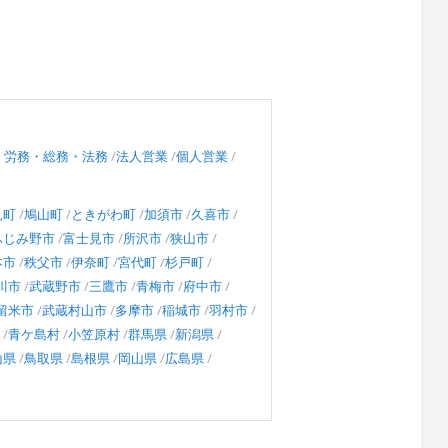
・労務・総務・法務
法人営業
個人営業
見町
鳩山町
ときがわ町
加須市
久喜市
ふじみ野市
富士見市
所沢市
狭山市
本市
秩父市
伊奈町
宮代町
杉戸町
川市
武蔵野市
三鷹市
青梅市
府中市
留米市
武蔵村山市
多摩市
稲城市
羽村市
青ケ島村
小笠原村
群馬県
新潟県
山県
鳥取県
島根県
岡山県
広島県