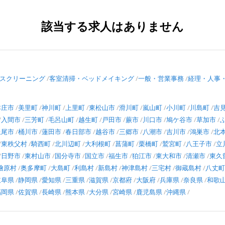
該当する求人はありません
スクリーニング
客室清掃・ベッドメイキング
一般・営業事務
経理・人事
本庄市
美里町
神川町
上里町
東松山市
滑川町
嵐山町
小川町
川島町
吉
入間市
三芳町
毛呂山町
越生町
戸田市
蕨市
川口市
鳩ケ谷市
草加市
上尾市
桶川市
蓮田市
春日部市
越谷市
三郷市
八潮市
吉川市
鴻巣市
北
東秩父村
騎西町
北川辺町
大利根町
菖蒲町
栗橋町
鷲宮町
八王子市
立
日野市
東村山市
国分寺市
国立市
福生市
狛江市
東大和市
清瀬市
東久
檜原村
奥多摩町
大島町
利島村
新島村
神津島村
三宅村
御蔵島村
八丈町
岐阜県
静岡県
愛知県
三重県
滋賀県
京都府
大阪府
兵庫県
奈良県
和歌
福岡県
佐賀県
長崎県
熊本県
大分県
宮崎県
鹿児島県
沖縄県