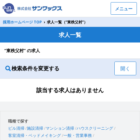
メニュー
採用ホームページ TOP
›
求人一覧（“東秩父村”）
求人一覧
“東秩父村” の求人
検索条件を変更する
開く
該当する求人はありません
職種で探す
ビル清掃
施設清掃
マンション清掃
ハウスクリーニング
客室清掃・ベッドメイキング
一般・営業事務