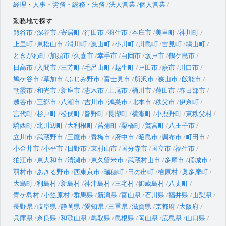
経理・人事・労務・総務・法務
法人営業
個人営業
勤務地で探す
熊谷市
深谷市
寄居町
行田市
羽生市
本庄市
美里町
神川町
上里町
東松山市
滑川町
嵐山町
小川町
川島町
吉見町
鳩山町
ときがわ町
加須市
久喜市
幸手市
白岡市
坂戸市
鶴ケ島市
日高市
入間市
三芳町
毛呂山町
越生町
戸田市
蕨市
川口市
鳩ケ谷市
草加市
ふじみ野市
富士見市
所沢市
狭山市
飯能市
朝霞市
和光市
新座市
志木市
上尾市
桶川市
蓮田市
春日部市
越谷市
三郷市
八潮市
吉川市
鴻巣市
北本市
秩父市
伊奈町
宮代町
杉戸町
松伏町
皆野町
長瀞町
横瀬町
小鹿野町
東秩父村
騎西町
北川辺町
大利根町
菖蒲町
栗橋町
鷲宮町
八王子市
立川市
武蔵野市
三鷹市
青梅市
府中市
昭島市
調布市
町田市
小金井市
小平市
日野市
東村山市
国分寺市
国立市
福生市
狛江市
東大和市
清瀬市
東久留米市
武蔵村山市
多摩市
稲城市
羽村市
あきる野市
西東京市
瑞穂町
日の出町
檜原村
奥多摩町
大島町
利島村
新島村
神津島村
三宅村
御蔵島村
八丈町
青ケ島村
小笠原村
群馬県
新潟県
富山県
石川県
福井県
山梨県
長野県
岐阜県
静岡県
愛知県
三重県
滋賀県
京都府
大阪府
兵庫県
奈良県
和歌山県
鳥取県
島根県
岡山県
広島県
山口県