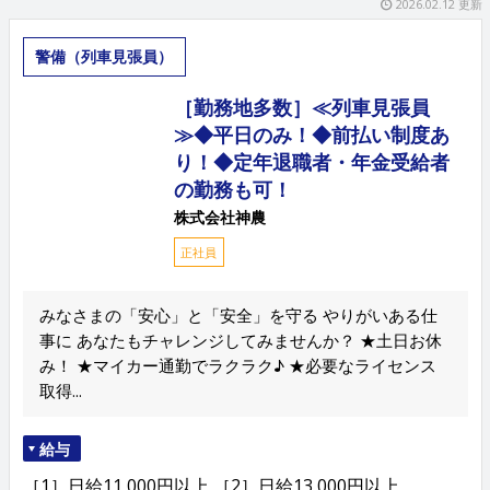
2026.02.12 更新
警備（列車見張員）
［勤務地多数］≪列車見張員
≫◆平日のみ！◆前払い制度あ
り！◆定年退職者・年金受給者
の勤務も可！
株式会社神農
正社員
みなさまの「安心」と「安全」を守る やりがいある仕
事に あなたもチャレンジしてみませんか？ ★土日お休
み！ ★マイカー通勤でラクラク♪ ★必要なライセンス
取得...
給与
［1］日給11,000円以上 ［2］日給13,000円以上