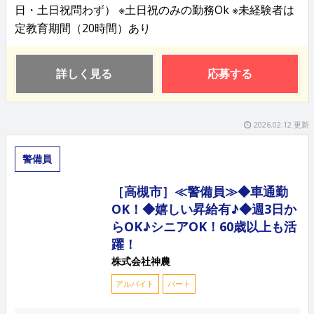
日・土日祝問わず） ※土日祝のみの勤務Ok ※未経験者は
定教育期間（20時間）あり
詳しく見る
応募する
2026.02.12 更新
警備員
［高槻市］≪警備員≫◆車通勤
OK！◆嬉しい昇給有♪◆週3日か
らOK♪シニアOK！60歳以上も活
躍！
株式会社神農
アルバイト
パート