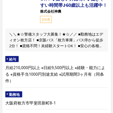
すい時間帯♪60歳以上も活躍中！
株式会社神農
正社員
＼＼★☆警備スタッフ大募集！★☆／／ ■勤務地はエデ
ィオン枚方店！ ■京阪バス「枚方車庫」バス停から徒歩
2分！ ■資格不問！未経験スタートOK！ ■安心の各種...
給与
月給210,000円以上 ※日給9,500円以上 ※経験・能力によ
る ※資格手当1000円別途支給 ※試用期間3ヶ月有（同条
件）
勤務地
大阪府枚方市甲斐田新町8-1