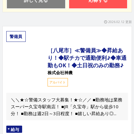
詳しく見る
応募する
2026.02.12 更新
警備員
［八尾市］≪警備員≫◆昇給あ
り！◆駅チカで通勤便利♪◆車通
勤もOK！◆土日祝のみの勤務♪
株式会社神農
アルバイト
＼＼★☆警備スタッフ大募集！★☆／／ ■勤務地は業務
スーパー久宝寺駅南店！ ■JR「久宝寺」駅から徒歩10
分！ ■勤務は週2日～3日程度！ ■嬉しい昇給あり◎...
給与