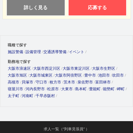
詳しく見る
応募する
職種で探す
施設警備
設備管理
交通誘導警備
イベント
勤務地で探す
大阪市浪速区
大阪市西淀川区
大阪市東淀川区
大阪市生野区
大阪市旭区
大阪市城東区
大阪市阿倍野区
豊中市
池田市
吹田市
高槻市
貝塚市
守口市
枚方市
茨木市
泉佐野市
富田林市
寝屋川市
河内長野市
松原市
大東市
島本町
豊能町
能勢町
岬町
太子町
河南町
千早赤阪村
求人一覧（“列車見張員” ）