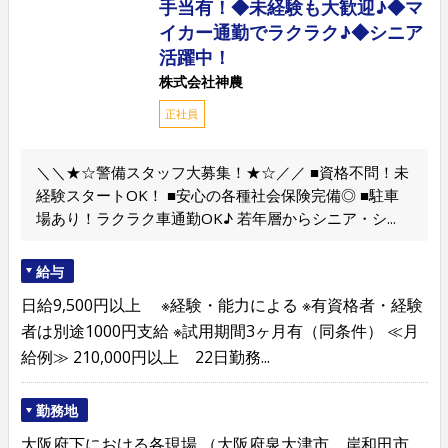
手当有！◆未経験も大歓迎♪◆マ
イカー通勤でラクラク♪◆シニア
活躍中！
株式会社神農
正社員
＼＼★☆警備スタッフ大募集！★☆／／ ■資格不問！未
経験スタートOK！ ■安心の各種社会保険完備◎ ■駐車
場あり！ラクラク車通勤OK♪ 若年層からシニア・シ...
給与
日給9,500円以上 ※経験・能力による ※有資格者・経験
者は別途1000円支給 ※試用期間3ヶ月有（同条件） ≪月
給例≫ 210,000円以上 22日勤務...
勤務地
大阪府下における各現場 （大阪府泉大津市、岸和田市、