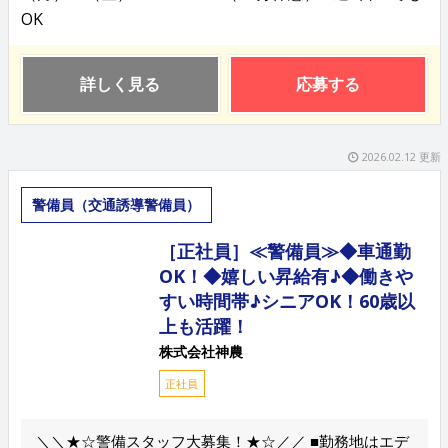
OK
詳しく見る
応募する
2026.02.12 更新
警備員（交通誘導警備員）
［正社員］≪警備員≫◆車通勤
OK！◆嬉しい昇給有♪◆働きや
すい時間帯♪シニアOK！60歳以
上も活躍！
株式会社神農
正社員
＼＼★☆警備スタッフ大募集！★☆／／ ■勤務地はエデ