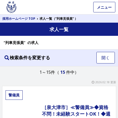
メニュー
採用ホームページ TOP
›
求人一覧（“列車見張員” ）
求人一覧
“列車見張員” の求人
検索条件を変更する
開く
1～15件（
15
件中）
2026.02.18 更新
警備員
［泉大津市］≪警備員≫◆資格
不問！未経験スタートOK！◆週