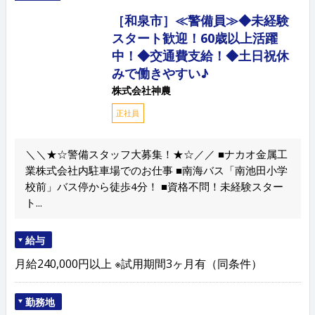
［和泉市］≪警備員≫◆未経験
スタート歓迎！60歳以上活躍
中！◆交通費支給！◆土日祝休
みで働きやすい♪
株式会社神農
正社員
＼＼★☆警備スタッフ大募集！★☆／／ ■ナカオ金属工
業株式会社内駐車場でのお仕事 ■南海バス「南池田小学
校前」バス停から徒歩4分！ ■資格不問！未経験スター
ト...
給与
月給240,000円以上 ※試用期間3ヶ月有（同条件）
勤務地