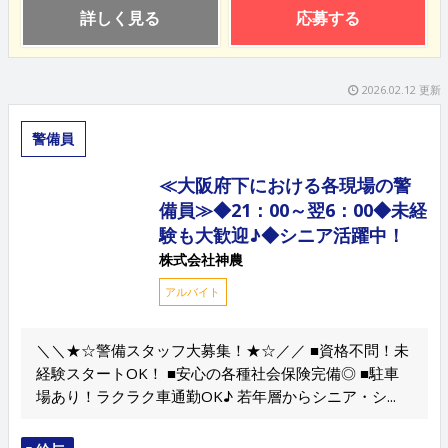
詳しく見る
応募する
2026.02.12 更新
警備員
≪大阪府下における各現場の警
備員≫◆21：00～翌6：00◆未経
験も大歓迎♪◆シニア活躍中！
株式会社神農
アルバイト
＼＼★☆警備スタッフ大募集！★☆／／ ■資格不問！未
経験スタートOK！ ■安心の各種社会保険完備◎ ■駐車
場あり！ラクラク車通勤OK♪ 若年層からシニア・シ...