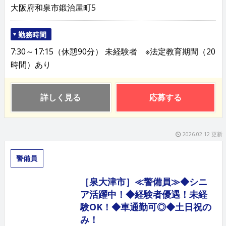
大阪府和泉市鍛治屋町5
勤務時間
7:30～17:15（休憩90分） 未経験者 ※法定教育期間（20
時間）あり
詳しく見る
応募する
2026.02.12 更新
警備員
［泉大津市］≪警備員≫◆シニ
ア活躍中！◆経験者優遇！未経
験OK！◆車通勤可◎◆土日祝の
み！