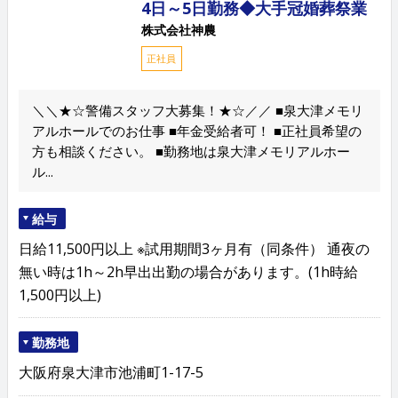
4日～5日勤務◆大手冠婚葬祭業
株式会社神農
正社員
＼＼★☆警備スタッフ大募集！★☆／／ ■泉大津メモリ
アルホールでのお仕事 ■年金受給者可！ ■正社員希望の
方も相談ください。 ■勤務地は泉大津メモリアルホー
ル...
給与
日給11,500円以上 ※試用期間3ヶ月有（同条件） 通夜の
無い時は1h～2h早出出勤の場合があります。(1h時給
1,500円以上)
勤務地
大阪府泉大津市池浦町1-17-5