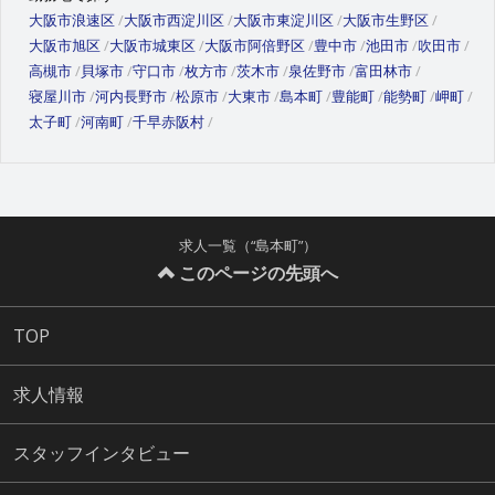
大阪市浪速区
大阪市西淀川区
大阪市東淀川区
大阪市生野区
大阪市旭区
大阪市城東区
大阪市阿倍野区
豊中市
池田市
吹田市
高槻市
貝塚市
守口市
枚方市
茨木市
泉佐野市
富田林市
寝屋川市
河内長野市
松原市
大東市
島本町
豊能町
能勢町
岬町
太子町
河南町
千早赤阪村
求人一覧（“島本町”）
このページの先頭へ
TOP
求人情報
スタッフインタビュー