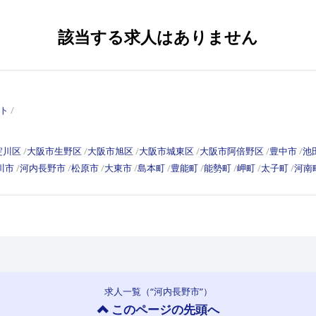
該当する求人はありません
ト
淀川区
大阪市生野区
大阪市旭区
大阪市城東区
大阪市阿倍野区
豊中市
池
川市
河内長野市
松原市
大東市
島本町
豊能町
能勢町
岬町
太子町
河南
求人一覧（“河内長野市”）
このページの先頭へ