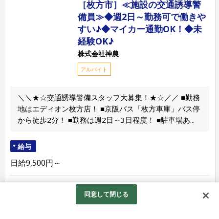
［枚方市］≪施設の交通誘導警
備員≫◆週2日～勤務可で働きや
すい♪◆マイカー通勤OK！◆未
経験OK♪
株式会社神農
アルバイト
＼＼★☆交通誘導警備スタッフ大募集！★☆／／ ■勤務
地はエディオン枚方店！ ■京阪バス「枚方車庫」バス停
から徒歩2分！ ■勤務は週2日～3日程度！ ■駐車場あ...
給与
日給9,500円～
勤務地
同意して閉じる
大阪府枚方市甲斐田新町8-1