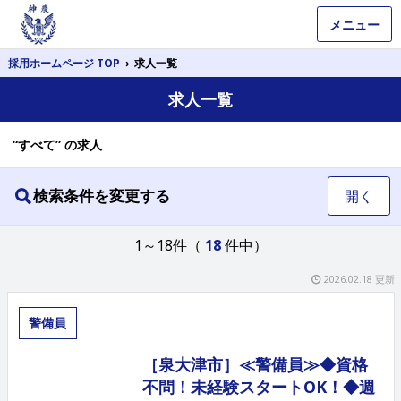
メニュー
採用ホームページ TOP
›
求人一覧
求人一覧
“すべて” の求人
検索条件を変更する
開く
1～18件（
18
件中）
2026.02.18 更新
警備員
［泉大津市］≪警備員≫◆資格
不問！未経験スタートOK！◆週