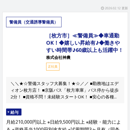
2026.02.12 更新
警備員（交通誘導警備員）
［枚方市］≪警備員≫◆車通勤
OK！◆嬉しい昇給有♪◆働きや
すい時間帯♪60歳以上も活躍中！
株式会社神農
正社員
＼＼★☆警備スタッフ大募集！★☆／／ ■勤務地はエデ
ィオン枚方店！ ■京阪バス「枚方車庫」バス停から徒歩
2分！ ■資格不問！未経験スタートOK！ ■安心の各種...
給与
月給210,000円以上 ※日給9,500円以上 ※経験・能力によ
る ※資格手当1000円別途支給 ※試用期間3ヶ月有（同条