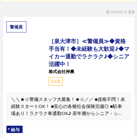
2026.02.12 更新
警備員
［泉大津市］≪警備員≫◆資格
手当有！◆未経験も大歓迎♪◆マ
イカー通勤でラクラク♪◆シニア
活躍中！
株式会社神農
正社員
＼＼★☆警備スタッフ大募集！★☆／／ ■資格不問！未
経験スタートOK！ ■安心の各種社会保険完備◎ ■駐車
場あり！ラクラク車通勤OK♪ 若年層からシニア・シ...
給与