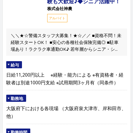
験も大歓迎♪◆シニア活躍中！
株式会社神農
アルバイト
＼＼★☆警備スタッフ大募集！★☆／／ ■資格不問！未
経験スタートOK！ ■安心の各種社会保険完備◎ ■駐車
場あり！ラクラク車通勤OK♪ 若年層からシニア・シ...
給与
日給11,200円以上 ※経験・能力による ※有資格者・経
験者は別途1000円支給 ※試用期間3ヶ月有（同条件）
勤務地
大阪府下における各現場 （大阪府泉大津市、岸和田市、
他）
勤務時間