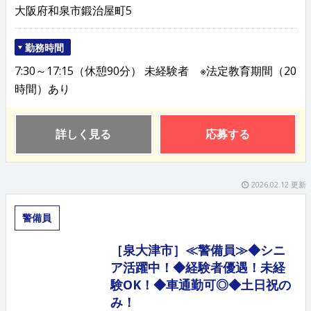
大阪府和泉市鍛治屋町5
勤務時間
7:30～17:15（休憩90分） 未経験者 ※法定教育期間（20
時間）あり
詳しく見る
応募する
2026.02.12 更新
警備員
［泉大津市］≪警備員≫◆シニ
ア活躍中！◆経験者優遇！未経
験OK！◆車通勤可◎◆土日祝の
み！