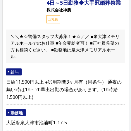
4日～5日勤務◆大手冠婚葬祭業
株式会社神農
正社員
＼＼★☆警備スタッフ大募集！★☆／／ ■泉大津メモリ
アルホールでのお仕事 ■年金受給者可！ ■正社員希望の
方も相談ください。 ■勤務地は泉大津メモリアルホー
ル...
給与
日給11,500円以上 ※試用期間3ヶ月有（同条件） 通夜の
無い時は1h～2h早出出勤の場合があります。(1h時給
1,500円以上)
勤務地
大阪府泉大津市池浦町1-17-5