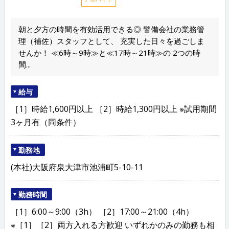
朝と夕方の時間を有効活用できる◎ 警備会社の業務管
理（補佐）スタッフとして、 充実した日々を過ごしま
せんか！ ≪6時～9時≫と≪17時～21時≫の 2つの時
間...
給与
［1］時給1,600円以上 ［2］時給1,300円以上 ※試用期間
3ヶ月有（同条件）
勤務地
(本社)大阪府泉大津市池浦町5-10-11
勤務時間
［1］6:00～9:00（3h） ［2］17:00～21:00（4h）
※［1］［2］両方入れる方歓迎 いずれかのみの勤務も相