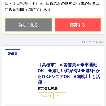
日・土日祝問わず） ※土日祝のみの勤務Ok ※未経験者は
定教育期間（20時間）あり
詳しく見る
応募する
2026.02.12 更新
警備員
［高槻市］≪警備員≫◆車通勤
OK！◆嬉しい昇給有♪◆週3日か
らOK♪シニアOK！60歳以上も活
躍！
株式会社神農
アルバイト
パート