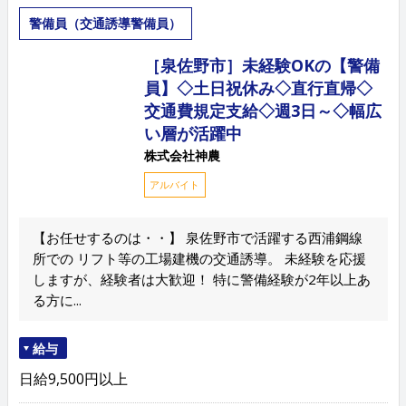
警備員（交通誘導警備員）
［泉佐野市］未経験OKの【警備
員】◇土日祝休み◇直行直帰◇
交通費規定支給◇週3日～◇幅広
い層が活躍中
株式会社神農
アルバイト
【お任せするのは・・】 泉佐野市で活躍する西浦鋼線
所での リフト等の工場建機の交通誘導。 未経験を応援
しますが、経験者は大歓迎！ 特に警備経験が2年以上あ
る方に...
給与
日給9,500円以上