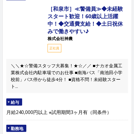
［和泉市］≪警備員≫◆未経験
スタート歓迎！60歳以上活躍
中！◆交通費支給！◆土日祝休
みで働きやすい♪
株式会社神農
正社員
＼＼★☆警備スタッフ大募集！★☆／／ ■ナカオ金属工
業株式会社内駐車場でのお仕事 ■南海バス「南池田小学
校前」バス停から徒歩4分！ ■資格不問！未経験スター
ト...
給与
月給240,000円以上 ※試用期間3ヶ月有（同条件）
勤務地