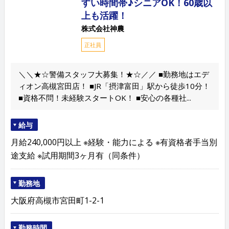
すい時間帯♪シニアOK！60歳以
上も活躍！
株式会社神農
正社員
＼＼★☆警備スタッフ大募集！★☆／／ ■勤務地はエデ
ィオン高槻宮田店！ ■JR「摂津富田」駅から徒歩10分！
■資格不問！未経験スタートOK！ ■安心の各種社...
給与
月給240,000円以上 ※経験・能力による ※有資格者手当別
途支給 ※試用期間3ヶ月有（同条件）
勤務地
大阪府高槻市宮田町1-2-1
勤務時間