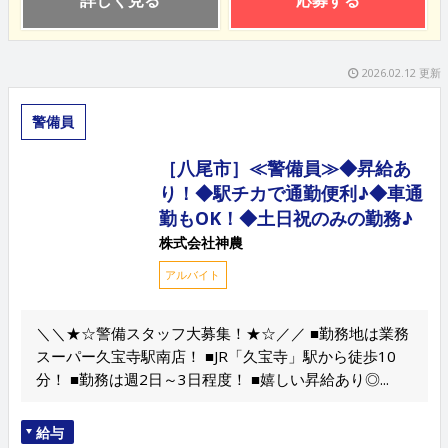
詳しく見る
応募する
2026.02.12 更新
警備員
［八尾市］≪警備員≫◆昇給あ
り！◆駅チカで通勤便利♪◆車通
勤もOK！◆土日祝のみの勤務♪
株式会社神農
アルバイト
＼＼★☆警備スタッフ大募集！★☆／／ ■勤務地は業務
スーパー久宝寺駅南店！ ■JR「久宝寺」駅から徒歩10
分！ ■勤務は週2日～3日程度！ ■嬉しい昇給あり◎...
給与