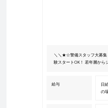
＼＼★☆警備スタッフ大募集！
験スタートOK！ 若年層からシ
給与
日給
の