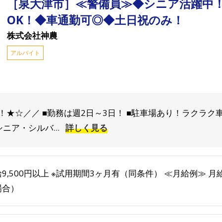
［泉大津市］≪警備員≫◆シニア活躍中
OK！◆車通勤可◎◆土日祝のみ！
株式会社神農
アルバイト
★☆／／ ■勤務は週2日～3日！ ■駐車場あり！ラクラク車
ニア・シルバ...
詳しく見る
9,500円以上 ※試用期間3ヶ月有（同条件） ≪月給例≫ 月給
場合）