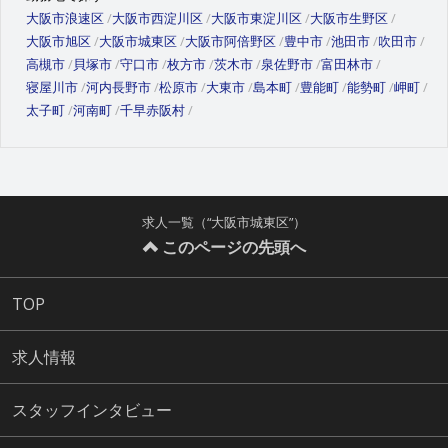
大阪市浪速区
大阪市西淀川区
大阪市東淀川区
大阪市生野区
大阪市旭区
大阪市城東区
大阪市阿倍野区
豊中市
池田市
吹田市
高槻市
貝塚市
守口市
枚方市
茨木市
泉佐野市
富田林市
寝屋川市
河内長野市
松原市
大東市
島本町
豊能町
能勢町
岬町
太子町
河南町
千早赤阪村
求人一覧（“大阪市城東区”）
このページの先頭へ
TOP
求人情報
スタッフインタビュー