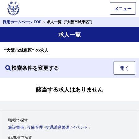
メニュー
採用ホームページ TOP
›
求人一覧（“大阪市城東区”）
求人一覧
“大阪市城東区” の求人
検索条件を変更する
開く
該当する求人はありません
職種で探す
施設警備
設備管理
交通誘導警備
イベント
勤務地で探す