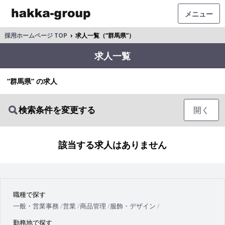
メニュー
採用ホームページ TOP
›
求人一覧（“群馬県”）
求人一覧
“群馬県” の求人
検索条件を変更する
開く
該当する求人はありません
職種で探す
一般・営業事務
営業
商品管理
服飾・デザイン
勤務地で探す