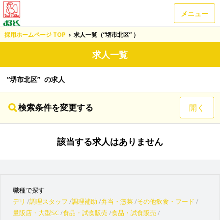
メニュー
採用ホームページ TOP
›
求人一覧（“堺市北区” ）
求人一覧
“堺市北区” の求人
検索条件を変更する
開く
該当する求人はありません
職種で探す
デリ
調理スタッフ
調理補助
弁当・惣菜
その他飲食・フード
量販店・大型SC
食品・試食販売
食品・試食販売