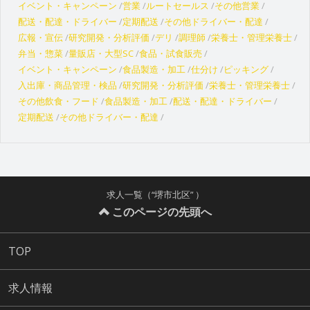
イベント・キャンペーン
営業
ルートセールス
その他営業
配送・配達・ドライバー
定期配送
その他ドライバー・配達
広報・宣伝
研究開発・分析評価
デリ
調理師
栄養士・管理栄養士
弁当・惣菜
量販店・大型SC
食品・試食販売
イベント・キャンペーン
食品製造・加工
仕分け
ピッキング
入出庫・商品管理・検品
研究開発・分析評価
栄養士・管理栄養士
その他飲食・フード
食品製造・加工
配送・配達・ドライバー
定期配送
その他ドライバー・配達
求人一覧（“堺市北区” ）
このページの先頭へ
TOP
求人情報