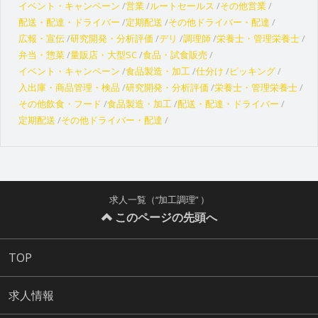
イベント・キャンペーン
営業
ルートセールス
その他営業
配送・配達・ドライバー
定期配送
その他ドライバー・配達
広報・宣伝
研究開発・分析評価
デリ
調理師
栄養士・管理栄養士
弁当・惣菜
量販店・大型SC
食品・試食販売
イベント・キャンペーン
食品製造・加工
仕分け
ピッキング
入出庫・商品管理・検品
研究開発・分析評価
栄養士・管理栄養士
その他飲食・フード
食品製造・加工
配送・配達・ドライバー
定期配送
その他ドライバー・配達
求人一覧（“加工調理” ）
このページの先頭へ
TOP
求人情報