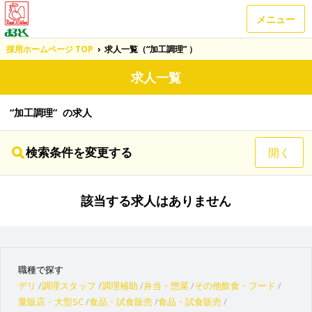
メニュー
採用ホームページ TOP
›
求人一覧（“加工調理” ）
求人一覧
“加工調理” の求人
検索条件を変更する
開く
該当する求人はありません
職種で探す
デリ
調理スタッフ
調理補助
弁当・惣菜
その他飲食・フード
量販店・大型SC
食品・試食販売
食品・試食販売